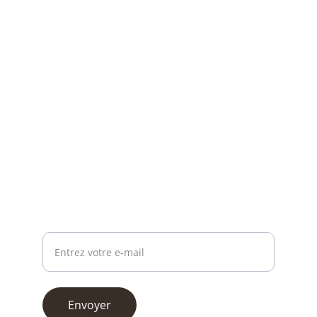
Laverie COSY
Laverie automatique à Montpellier, 
ouverte 7/7.
CONTACT
contact@laveriecosy.com
07 81 14 50 25
PAR MAIL
Adresse e-mail
Envoyer